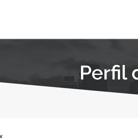
Perfil
x