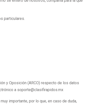
como se enteró de nosotros, compañía para la que
 particulares.
ción y Oposición (ARCO) respecto de los datos
ectrónico a soporte@clasifirapidos.mx
muy importante, por lo que, en caso de duda,